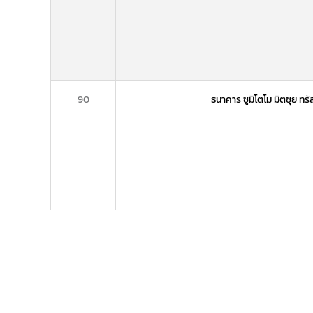
90
ธนาคาร ซูมิโตโม มิตซุย ทร