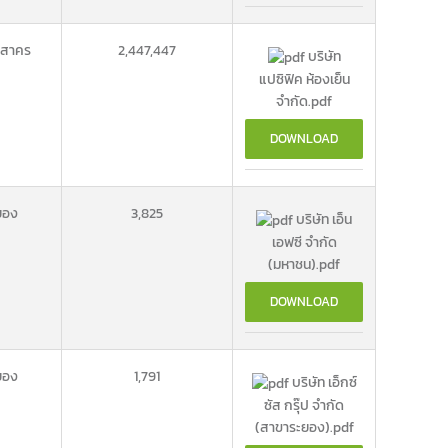
รสาคร
2,447,447
บริษัท
แปซิฟิค ห้องเย็น
จำกัด.pdf
DOWNLOAD
ยอง
3,825
บริษัท เอ็น
เอฟซี จำกัด
(มหาชน).pdf
DOWNLOAD
ยอง
1,791
บริษัท เอ็กซ์
ซัส กรุ๊ป จำกัด
(สาขาระยอง).pdf