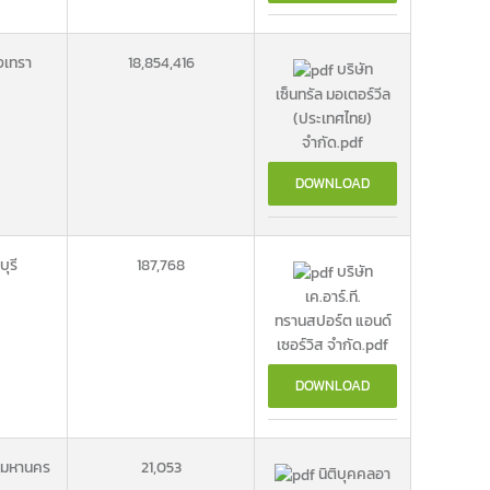
งเทรา
18,854,416
บริษัท
เซ็นทรัล มอเตอร์วีล
(ประเทศไทย)
จำกัด.pdf
DOWNLOAD
ุรี
187,768
บริษัท
เค.อาร์.ที.
ทรานสปอร์ต แอนด์
เซอร์วิส จำกัด.pdf
DOWNLOAD
พมหานคร
21,053
นิติบุคคลอา