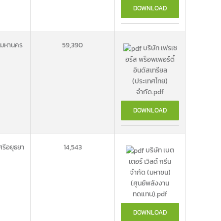
DOWNLOAD
พมหานคร
59,390
บริษัท เฟรเซ
อร์ส พร็อพเพอร์ตี้
อินดัสเทรียล
(ประเทศไทย)
จำกัด.pdf
DOWNLOAD
รีอยุธยา
14,543
บริษัท เบต
เตอร์ เวิลด์ กรีน
จำกัด (มหาชน)
(ศูนย์พลังงาน
ทดแทน).pdf
DOWNLOAD