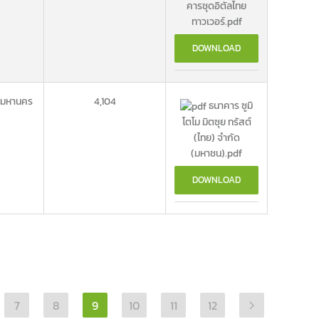
คารชุดอิตัลไทย
ทาวเวอร์.pdf
DOWNLOAD
พมหานคร
4,104
ธนาคาร ซูมิ
โตโม มิตซุย ทรัสต์
(ไทย) จำกัด
(มหาชน).pdf
DOWNLOAD
7
8
9
10
11
12