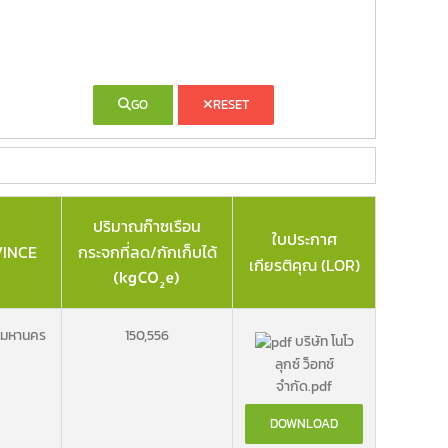
GO
RESET
ปริมาณก๊าซเรือน
ใบประกาศ
INCE
กระจกที่ลด/กักเก็บได้
เกียรติคุณ (LOR)
พมหานคร
150,556
บริษัท โนโว
ลุกซ์ ว็อทช์
จำกัด.pdf
DOWNLOAD