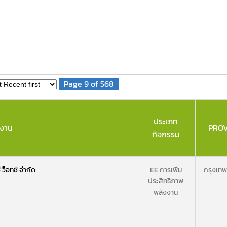
Page 9 of 568
ประเภท
ยงาน
PROV
กิจกรรม
์ ว็อทช์ จำกัด
EE การเพิ่ม
กรุงเท
ประสิทธิภาพ
พลังงาน