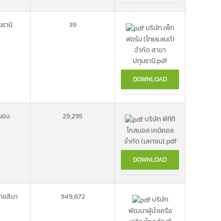
มธานี
39
บริษัท เพ็ท
ฟอร์ม (ไทยแลนด์)
จำกัด สาขา
ปทุมธานี.pdf
DOWNLOAD
ยอง
29,295
บริษัท พีทีที
โกลบอล เคมิคอล
จำกัด (มหาชน).pdf
DOWNLOAD
าชสีมา
949,872
บริษัท
พัฒนาผู้นำเครือ