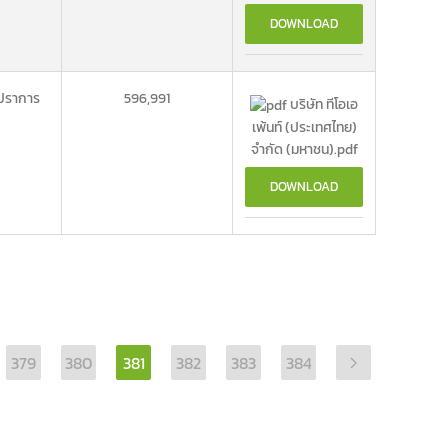
DOWNLOAD
ปราการ
596,991
บริษัท ทีโอเอ
เพ้นท์ (ประเทศไทย)
จำกัด (มหาชน).pdf
DOWNLOAD
379
380
381
382
383
384