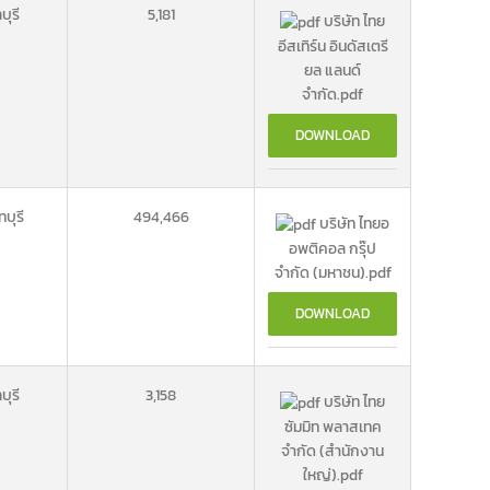
บุรี
5,181
บริษัท ไทย
อีสเทิร์น อินดัสเตรี
ยล แลนด์
จำกัด.pdf
DOWNLOAD
บุรี
494,466
บริษัท ไทยอ
อพติคอล กรุ๊ป
จำกัด (มหาชน).pdf
DOWNLOAD
บุรี
3,158
บริษัท ไทย
ซัมมิท พลาสเทค
จำกัด (สำนักงาน
ใหญ่).pdf