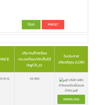
GO
RESET
ปริมาณก๊าซเรือน
ใบประกาศ
VINCE
กระจกที่ลด/กักเก็บได้
เกียรติคุณ (LOR)
ปราการ
42,983
บริษัท ฟลัก
ซ์ อินเตอร์เนชั่นแนล
จำกัด.pdf
DOWNLOAD