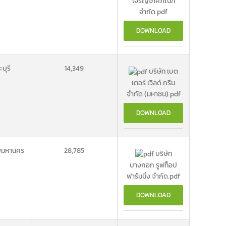
เจริญโภคภัณฑ์
จำกัด.pdf
DOWNLOAD
บุรี
14,349
บริษัท เบต
เตอร์ เวิลด์ กรีน
จำกัด (มหาชน).pdf
DOWNLOAD
พมหานคร
28,785
บริษัท
บางกอก รูฟท็อป
ฟาร์มมิ่ง จำกัด.pdf
DOWNLOAD