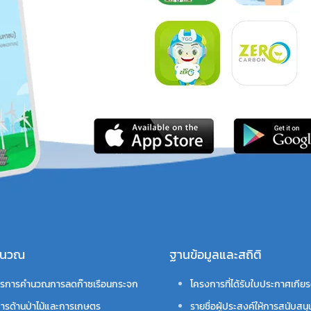
คำนวณ
ฐานข้อมูลและสถิติ
รการคำนวณการลดก๊าซเรือนกระจก
โครงการที่ได้รับใบประกาศเกียร
ารด้านป่าไม้และการเกษตร
รายชื่อผู้ประสงค์ให้การสนับสนุ