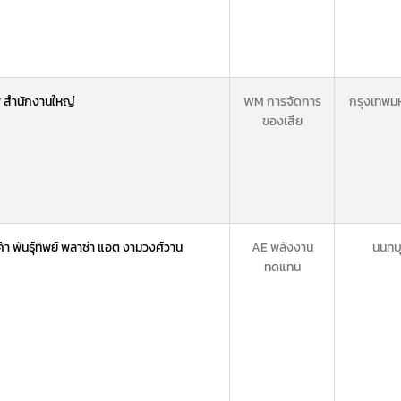
 สำนักงานใหญ่
WM การจัดการ
กรุงเทพม
ของเสีย
ค้า พันธุ์ทิพย์ พลาซ่า แอต งามวงศ์วาน
AE พลังงาน
นนทบุ
ทดแทน