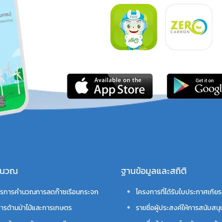
คำนวณ
ฐานข้อมูลและสถิติ
รการคำนวณการลดก๊าซเรือนกระจก
โครงการที่ได้รับใบประกาศเกียร
ารด้านป่าไม้และการเกษตร
รายชื่อผู้ประสงค์ให้การสนับสนุ