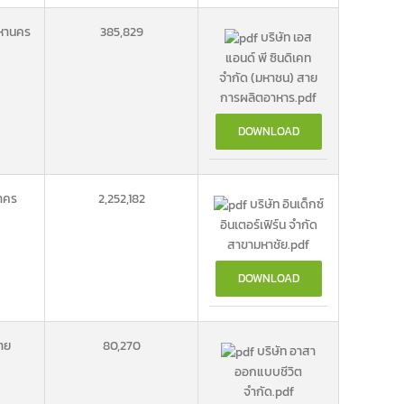
หานคร
385,829
บริษัท เอส
แอนด์ พี ซินดิเคท
จำกัด (มหาชน) สาย
การผลิตอาหาร.pdf
DOWNLOAD
าคร
2,252,182
บริษัท อินเด็กซ์
อินเตอร์เฟิร์น จำกัด
สาขามหาชัย.pdf
DOWNLOAD
าย
80,270
บริษัท อาสา
ออกแบบชีวิต
จำกัด.pdf