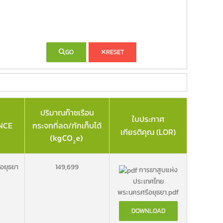
GO
RESET
ปริมาณก๊าซเรือน
ใบประกาศ
NCE
กระจกที่ลด/กักเก็บได้
เกียรติคุณ (LOR)
อยุธยา
149,699
การยาสูบแห่ง
ประเทศไทย
พระนครศรีอยุธยา.pdf
DOWNLOAD