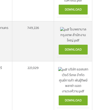
(มหาชน).pdf
DOWNLOAD
หานคร
749,226
โรงพยาบาล
กรุงเทพ สำนักงาน
ใหญ่.pdf
DOWNLOAD
รี
221,029
บริษัท แอสเสท
เวิรด์ รีเทล จำกัด
ศูนย์การค้า พันธุ์ทิพย์
พลาซ่า แอต
งามวงศ์วาน.pdf
DOWNLOAD