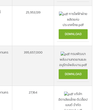
่
25,953,139
การไฟฟ้าฝ่าย
ผลิตแห่ง
ประเทศไทย.pdf
DOWNLOAD
หานคร
395,657,000
กรมพัฒนา
พลังงานทดแทนและ
อนุรักษ์พลังงาน.pdf
DOWNLOAD
หานคร
27,164
บริษัท
อิตาเลียนไทย ดีเวล็อป
เมนต์ จำกัด