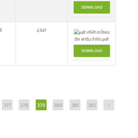
DOWNLOAD
รี
2,537
บริษัท อะโรแม
ติก ฟาร์ม จำกัด.pdf
DOWNLOAD
377
378
379
380
381
382