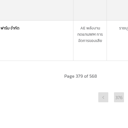
 ฟาร์ม จำกัด
AE พลังงาน
ราชบุ
ทดแทน
WM การ
จัดการของเสีย
Page 379 of 568
376