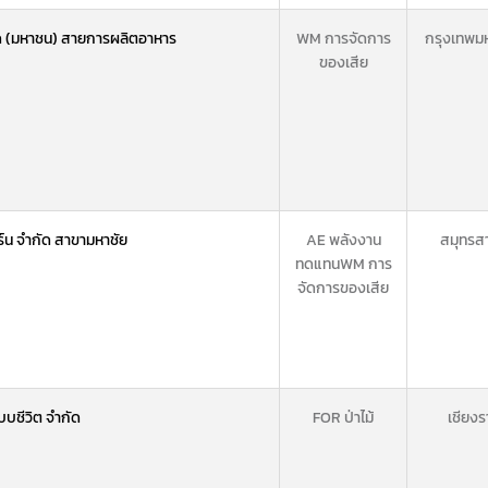
กัด (มหาชน) สายการผลิตอาหาร
WM การจัดการ
กรุงเทพม
ของเสีย
ฟิร์น จำกัด สาขามหาชัย
AE พลังงาน
สมุทรส
ทดแทน
WM การ
จัดการของเสีย
บชีวิต จำกัด
FOR ป่าไม้
เชียงร