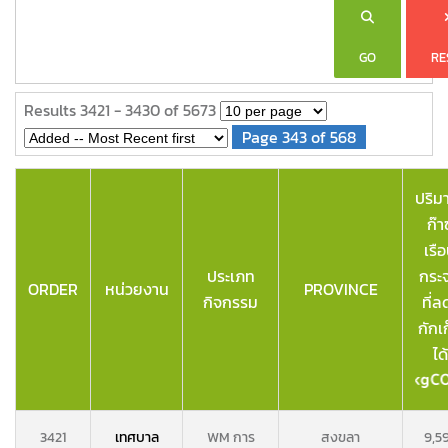
GO
RE
Results 3421 - 3430 of 5673
Page 343 of 568
ปริ
ก๊า
เรื
ประเภท
กระ
ORDER
หน่วยงาน
PROVINCE
กิจกรรม
ที่ล
กักเ
ได้
3421
เทศบาล
WM การ
สงขลา
9,5