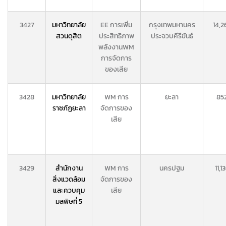
3427
มหาวิทยาลัย
EE การเพิ่ม
กรุงเทพมหานคร
14,2
สวนดุสิต
ประสิทธิภาพ
ประจวบคีรีขันธ์
พลังงาน
WM
การจัดการ
ของเสีย
3428
มหาวิทยาลัย
WM การ
ยะลา
85
ราชภัฏยะลา
จัดการของ
เสีย
3429
สำนักงาน
WM การ
นครปฐม
11,1
สิ่งแวดล้อม
จัดการของ
และควบคุม
เสีย
มลพิษที่ 5