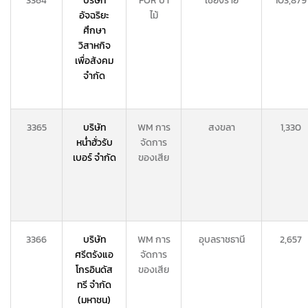
3364
บริษัท
FOR ป่า
เชียงราย
103,879
อัจฉริยะ
ไม้
ศึกษา
วิสาหกิจ
เพื่อสังคม
จำกัด
3365
บริษัท
WM การ
สงขลา
1,330
หน่ำฮั่วรับ
จัดการ
เบอร์ จำกัด
ของเสีย
3366
บริษัท
WM การ
อุบลราชธานี
2,657
ศรีตรังแอ
จัดการ
โกรอินดัส
ของเสีย
ทรี จำกัด
(มหาชน)