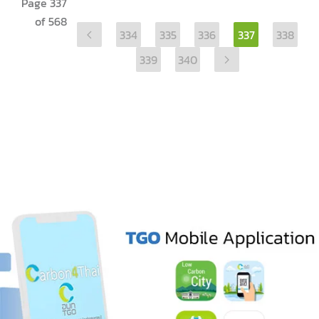
Page 337
of 568
334
335
336
337
338
339
340