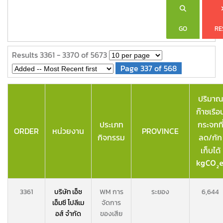
GO
RE
Results 3361 - 3370 of 5673
Page 337 of 568
ปริมาณ
ก๊าซเรือ
ประเภท
กระจกที
ORDER
หน่วยงาน
PROVINCE
กิจกรรม
ลด/กัก
เก็บได้
3361
บริษัท เอ็ช
WM การ
ระยอง
6,644
เอ็มซี โปลีเม
จัดการ
อส์ จำกัด
ของเสีย