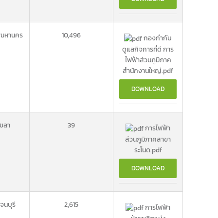
พมหานคร
10,496
กองกำกับ
ดูแลกิจการที่ดี การ
ไฟฟ้าส่วนภูมิภาค
สำนักงานใหญ่.pdf
DOWNLOAD
ขลา
39
การไฟฟ้า
ส่วนภูมิภาคสาขา
ระโนด.pdf
DOWNLOAD
นบุรี
2,615
การไฟฟ้า