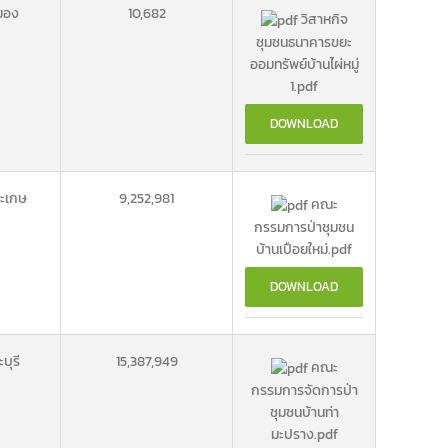
ยอง
10,682
วิสาหกิจ
ชุมชนธนาคารขยะ
ออมทรัพย์บ้านไผ่หมู่
1.pdf
DOWNLOAD
สะเกษ
9,252,981
คณะ
กรรมการป่าชุมชน
บ้านเปือยใหม่.pdf
DOWNLOAD
บุรี
15,387,949
คณะ
กรรมการจัดการป่า
ชุมชนบ้านท่า
มะปราง.pdf