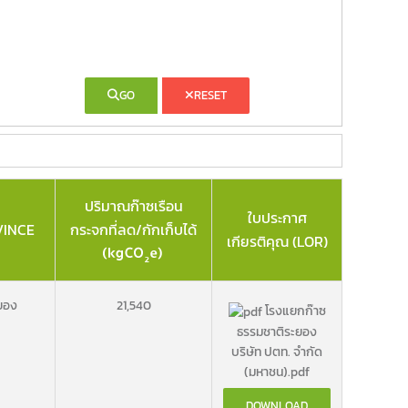
GO
RESET
ปริมาณก๊าซเรือน
ใบประกาศ
VINCE
กระจกที่ลด/กักเก็บได้
เกียรติคุณ (LOR)
ยอง
21,540
โรงแยกก๊าซ
ธรรมชาติระยอง
บริษัท ปตท. จำกัด
(มหาชน).pdf
DOWNLOAD