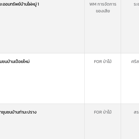
ออมทรัพย์บ้านไผ่หมู่ 1
WM การจัดการ
ระ
ของเสีย
ชนบ้านเปือยใหม่
FOR ป่าไม้
ศรี
ชุมชนบ้านท่ามะปราง
FOR ป่าไม้
สระ