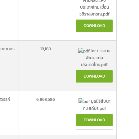
ฝ่ายผลิตแห่ง
ประเทศไทย เขื่อน
วชิราลงกรณ.pdf
DOWNLOAD
พมหานคร
18,188
lor การทาง
พิเศษแห่ง
ประเทศไทย.pdf
DOWNLOAD
วรรค์
6,863,586
มูลนิธิสืบนา
คะเสถียร.pdf
DOWNLOAD