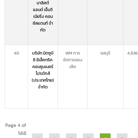
นาลิสต์
แอนด์ เอ็นจิ
เนียริ่ง คอน
ซัลแตนท์ จํา
กัด
40
บริษัท มิตซูบิ
WM การ
ชลบุรี
4,836
ชิ อีเล็คทริค
จัดการของ
คอนซูมเมอร์
เสีย
โปรดักส์
(ประเทศไทย)
จำกัด
Page 4 of
568