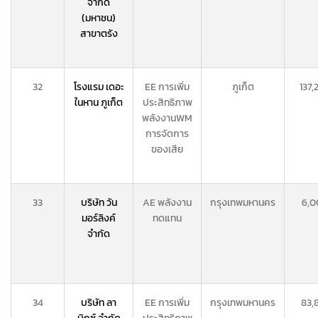
จำกัด
(มหาชน)
สาขาตรัง
32
โรงแรม เดอะ
EE การเพิ่ม
ภูเก็ต
137,
ในหาน ภูเก็ต
ประสิทธิภาพ
พลังงาน
WM
การจัดการ
ของเสีย
33
บริษัท วัน
AE พลังงาน
กรุงเทพมหานคร
6,0
มอร์ลิงค์
ทดแทน
จำกัด
34
บริษัท ลา
EE การเพิ่ม
กรุงเทพมหานคร
83,