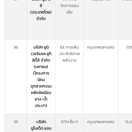
ซี
จัดการของ
(ประเทศไทย)
เสีย
จำกัด
38
บริษัท ยูนิ
EE การเพิ่ม
กรุงเทพมหานคร
17,
เวอร์แซล ยูที
ประสิทธิภาพ
ลิตี้ส์ จำกัด
พลังงาน
(มหาชน)
(โครงการ
นิคม
อุตสาหกรรม
หลักชัยเมือง
ยาง-น้ำ
ประปา)
39
บริษัท
OTH อื่น ๆ
กรุงเทพมหานคร
12,
ยูไนเต็ด แอน