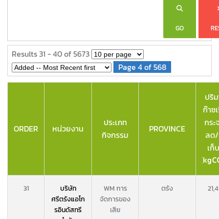
GO
RE
Results 31 - 40 of 5673
Page 4 of 568
ปริ
ก๊าซเ
ประเภท
กระจ
ORDER
หน่วยงาน
PROVINCE
กิจกรรม
ลด/
เก็บ
31
บริษัท
WM การ
ตรัง
21,
ศรีตรังแอโก
จัดการของ
รอินดัสทรี
เสีย