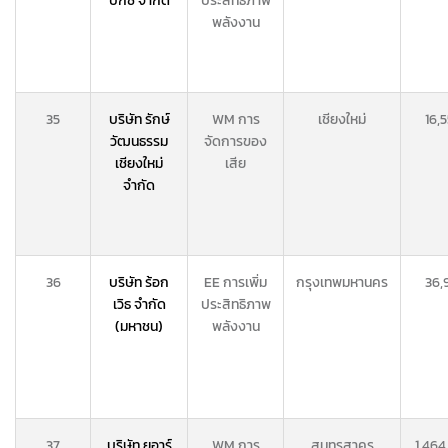
บิกซ์ จำกัด
ประสิทธิภาพ
พลังงาน
35
บริษัท รักษ์
WM การ
เชียงใหม่
16,
วัฒนธรรม
จัดการของ
เชียงใหม่
เสีย
จำกัด
36
บริษัท ร้อก
EE การเพิ่ม
กรุงเทพมหานคร
36,
เวิธ จำกัด
ประสิทธิภาพ
(มหาชน)
พลังงาน
37
บริษัท ยูอาร์
WM การ
สมุทรสาคร
1,464