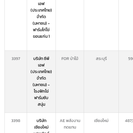
เอฟ
(ประเทศไทย)
จำกัด
(มหาชน) -
ฟาร์มไก่ไข่
ขอนแก่น 1
3397
บริษัท ซีพี
FOR ป่าไม้
สระบุรี
59
เอฟ
(ประเทศไทย)
จำกัด
(มหาชน) -
โรงฟักไข่
ฟาร์มซับ
สนุ่น
3398
บริษัท
AE พลังงาน
เชียงใหม่
487,
เชียงใหม่
ทดแทน