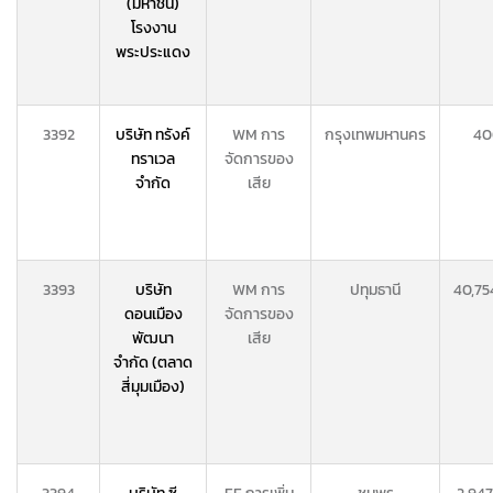
(มหาชน)
โรงงาน
พระประแดง
3392
บริษัท ทรังค์
WM การ
กรุงเทพมหานคร
40
ทราเวล
จัดการของ
จำกัด
เสีย
3393
บริษัท
WM การ
ปทุมธานี
40,75
ดอนเมือง
จัดการของ
พัฒนา
เสีย
จำกัด (ตลาด
สี่มุมเมือง)