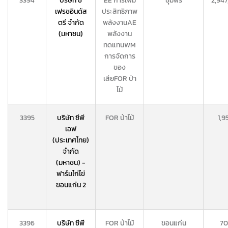
3394
บริษัท ซี
EE การเพิ่ม
ชุมพร
2,947
เฟรชอินดัส
ประสิทธิภาพ
ตรี จำกัด
พลังงาน
AE
(มหาชน)
พลังงาน
ทดแทน
WM
การจัดการ
ของ
เสีย
FOR ป่า
ไม้
3395
บริษัท ซีพี
FOR ป่าไม้
1,9
เอฟ
(ประเทศไทย)
จำกัด
(มหาชน) -
ฟาร์มไก่ไข่
ขอนแก่น 2
3396
บริษัท ซีพี
FOR ป่าไม้
ขอนแก่น
70