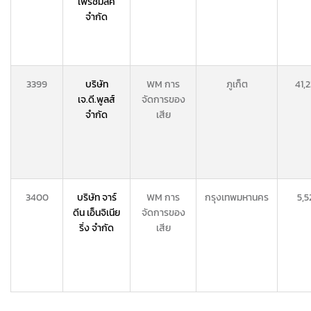
เฟรชมิลค์
จำกัด
3399
บริษัท
WM การ
ภูเก็ต
41,
เจ.ดี.พูลส์
จัดการของ
จำกัด
เสีย
3400
บริษัท จาร์
WM การ
กรุงเทพมหานคร
5,5
ดีน เอ็นจิเนีย
จัดการของ
ริ่ง จำกัด
เสีย