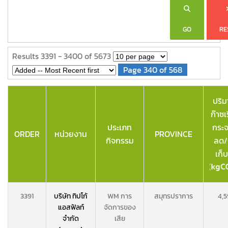
GO
RE
Results 3391 - 3400 of 5673
Page 340 of 568
ปริ
ก๊าซเ
ประเภท
กระจ
ORDER
หน่วยงาน
PROVINCE
กิจกรรม
ลด/
เก็บ
3391
บริษัท ทิปโก้
WM การ
สมุทรปราการ
4,5
แอสฟัลท์
จัดการของ
จำกัด
เสีย