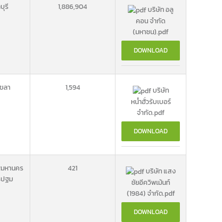
บุรี
1,886,904
บริษัท อลู
คอน จำกัด
(มหาชน).pdf
DOWNLOAD
ขลา
1,594
บริษัท
หน่ำฮั่วรับเบอร์
จำกัด.pdf
DOWNLOAD
พมหานคร
421
บริษัท แสง
รปฐม
ชัยอีควิพเม้นท์
(1984) จำกัด.pdf
DOWNLOAD