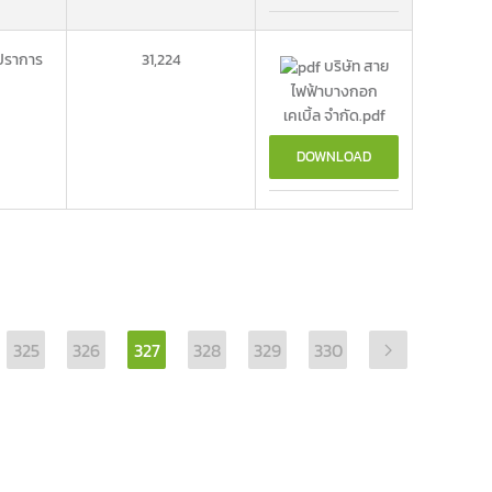
ปราการ
31,224
บริษัท สาย
ไฟฟ้าบางกอก
เคเบิ้ล จำกัด.pdf
DOWNLOAD
325
326
327
328
329
330