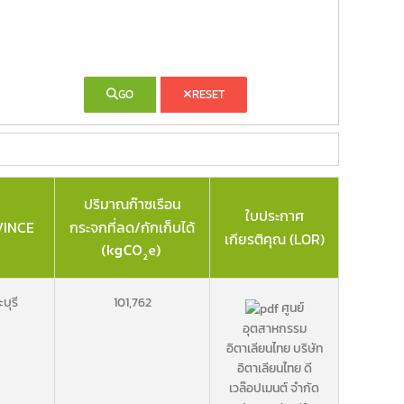
GO
RESET
ปริมาณก๊าซเรือน
ใบประกาศ
VINCE
กระจกที่ลด/กักเก็บได้
เกียรติคุณ (LOR)
บุรี
101,762
ศูนย์
อุตสาหกรรม
อิตาเลียนไทย บริษัท
อิตาเลียนไทย ดี
เวล๊อปเมนต์ จำกัด