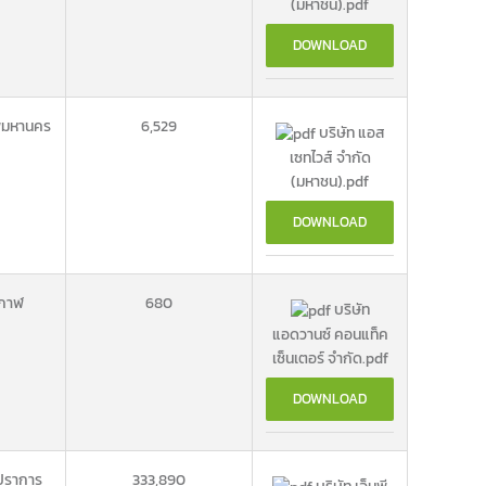
(มหาชน).pdf
DOWNLOAD
พมหานคร
6,529
บริษัท แอส
เซทไวส์ จำกัด
(มหาชน).pdf
DOWNLOAD
งกาฬ
680
บริษัท
แอดวานซ์ คอนแท็ค
เซ็นเตอร์ จำกัด.pdf
DOWNLOAD
ปราการ
333,890