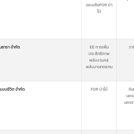
ของเสีย
FOR ป่า
ไม้
อมธารา จำกัด
EE การเพิ่ม
ราช
ประสิทธิภาพ
พลังงาน
AE
พลังงานทดแทน
แบบชีวิต จำกัด
FOR ป่าไม้
จัน
นคร
นครร