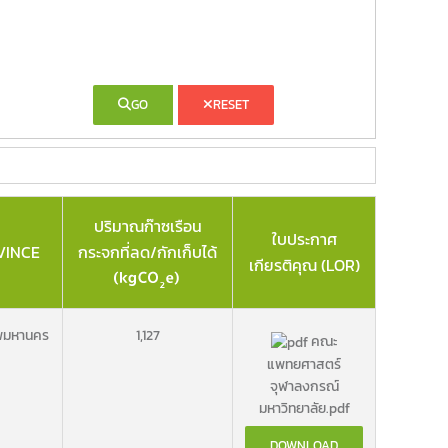
GO
RESET
ปริมาณก๊าซเรือน
ใบประกาศ
VINCE
กระจกที่ลด/กักเก็บได้
เกียรติคุณ (LOR)
พมหานคร
1,127
คณะ
แพทยศาสตร์
จุฬาลงกรณ์
มหาวิทยาลัย.pdf
DOWNLOAD