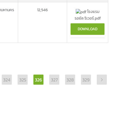
พมหานคร
12,546
โรงแรม
รอยัล ริเวอร์.pdf
DOWNLOAD
324
325
326
327
328
329