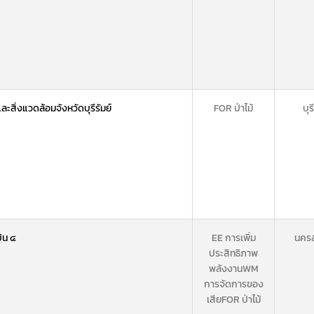
สิ่งแวดล้อมจังหวัดบุรีรัมย์
FOR ป่าไม้
บุร
ิน ๔
EE การเพิ่ม
นครส
ประสิทธิภาพ
พลังงาน
WM
การจัดการของ
เสีย
FOR ป่าไม้