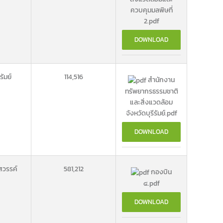
ควบคุมมลพิษที่
2.pdf
DOWNLOAD
ีรัมย์
114,516
สำนักงาน
ทรัพยากรธรรมชาติ
และสิ่งแวดล้อม
จังหวัดบุรีรัมย์.pdf
DOWNLOAD
วรรค์
581,212
กองบิน
๔.pdf
DOWNLOAD