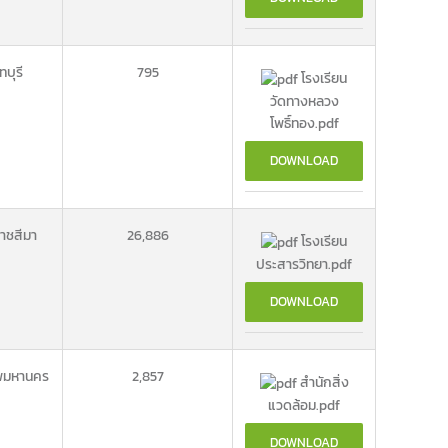
ทบุรี
795
โรงเรียน
วัดทางหลวง
โพธิ์ทอง.pdf
DOWNLOAD
าชสีมา
26,886
โรงเรียน
ประสารวิทยา.pdf
DOWNLOAD
พมหานคร
2,857
สำนักสิ่ง
แวดล้อม.pdf
DOWNLOAD