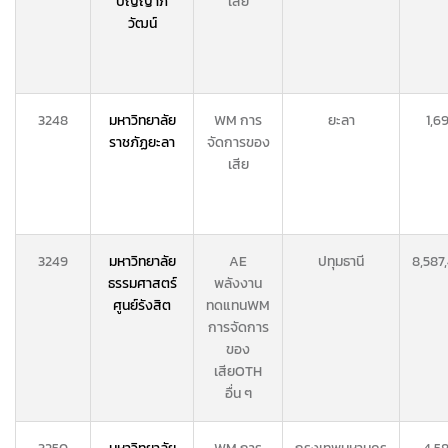
ปัญญาภิ
เสีย
วัฒน์
3248
มหาวิทยาลัย
WM การ
ยะลา
1,69
ราชภัฏยะลา
จัดการของ
เสีย
3249
มหาวิทยาลัย
AE
ปทุมธานี
8,587
ธรรมศาสตร์
พลังงาน
ศูนย์รังสิต
ทดแทน
WM
การจัดการ
ของ
เสีย
OTH
อื่น ๆ